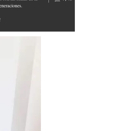
eneraciones.
!