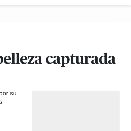
belleza capturada
por su
s