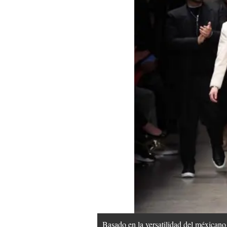
Basado en la versatilidad del méxican