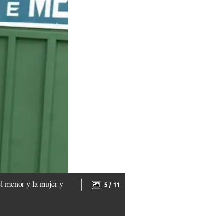
el menor y la mujer y
5 / 11