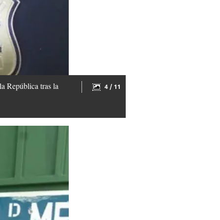
a República tras la
4 / 11