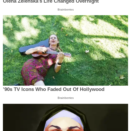
Olena Zelenska's Life Changed Overnight
Brainberries
’90s TV Icons Who Faded Out Of Hollywood
Brainberries