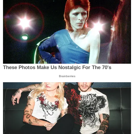
These Photos Make Us Nostalgic For The 70's
Brainberries