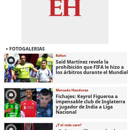
+ FOTOGALERIAS
Réferi
Saíd Martínez revela la
prohibición que FIFA le hizo a
los árbitros durante el Mundial
Mercado Honduras
Fichajes: Keyrol Figueroa a
impensable club de Inglaterra
y jugador de India a Liga
Nacional
¿Y el más caro?