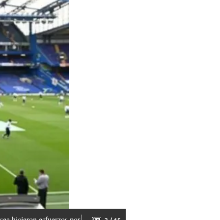
sea hicieron esfuerzos por