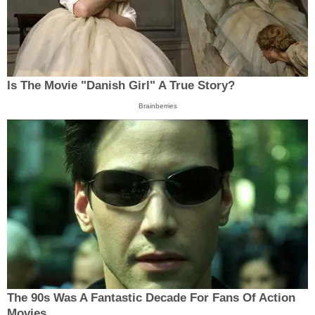
Is The Movie "Danish Girl" A True Story?
Brainberries
The 90s Was A Fantastic Decade For Fans Of Action
Movies