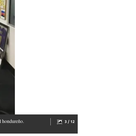
al hondureño.
3 / 12