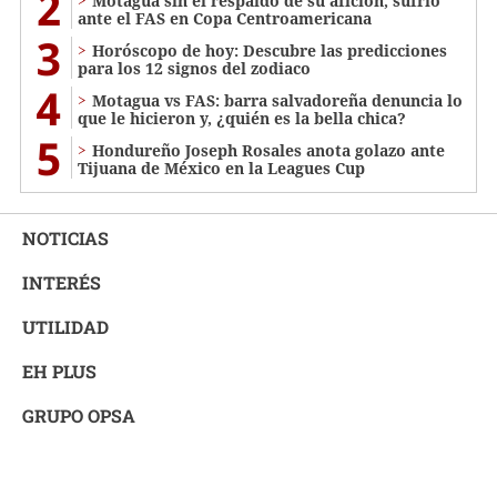
2
Motagua sin el respaldo de su afición, sufrió
ante el FAS en Copa Centroamericana
3
Horóscopo de hoy: Descubre las predicciones
para los 12 signos del zodiaco
4
Motagua vs FAS: barra salvadoreña denuncia lo
que le hicieron y, ¿quién es la bella chica?
5
Hondureño Joseph Rosales anota golazo ante
Tijuana de México en la Leagues Cup
NOTICIAS
INTERÉS
UTILIDAD
EH PLUS
GRUPO OPSA