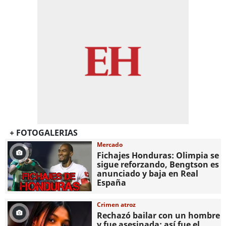
+ FOTOGALERIAS
Mercado
Fichajes Honduras: Olimpia se
sigue reforzando, Bengtson es
anunciado y baja en Real
España
Crimen atroz
Rechazó bailar con un hombre
y fue asesinada: así fue el