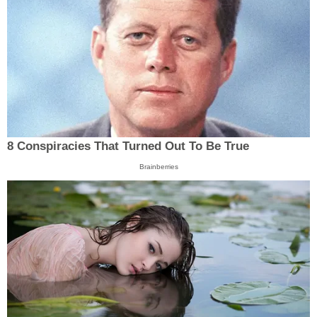
8 Conspiracies That Turned Out To Be True
Brainberries