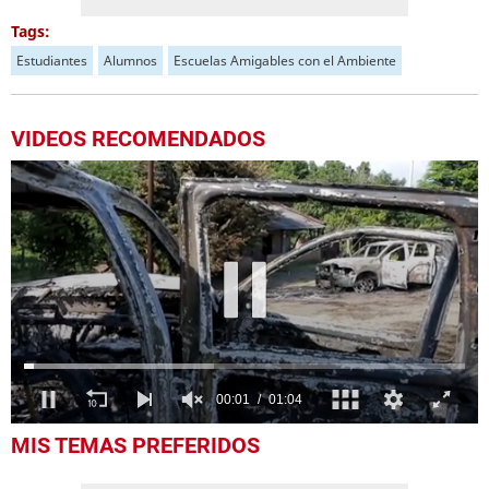
Tags:
Estudiantes
Alumnos
Escuelas Amigables con el Ambiente
VIDEOS RECOMENDADOS
0
MIS TEMAS PREFERIDOS
seconds
of
1