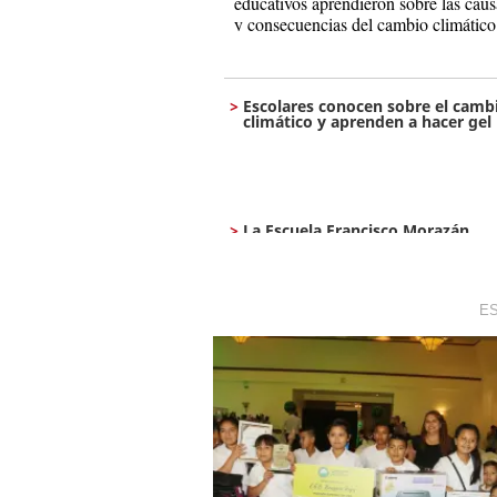
educativos aprendieron sobre las caus
y consecuencias del cambio climático
de manera entretenida aprendieron a
elaborar jabón casero con productos
naturales
Escolares conocen sobre el camb
climático y aprenden a hacer gel
La Escuela Francisco Morazán
conoció sobre la gestión de
riesgos
ES
Escolares hacen un llamado a
cuidar el medio ambiente