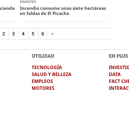
SINIESTRO
acienda
Incendio consume unas siete hectáreas
en faldas de El Picacho
2
3
4
5
6
>
UTILIDAD
EH PLUS
TECNOLOGÍA
INVESTI
SALUD Y BELLEZA
DATA
EMPLEOS
FACT CH
MOTORES
INTERAC