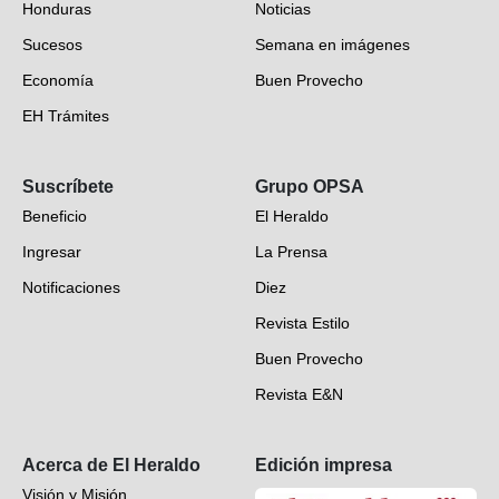
Honduras
Noticias
Sucesos
Semana en imágenes
Economía
Buen Provecho
EH Trámites
Opinión
Suscríbete
Grupo OPSA
EH Verifica
Beneficio
El Heraldo
Fotogalerías
Ingresar
La Prensa
Deportes
Notificaciones
Diez
Videos
Revista Estilo
Hondureños en el mundo
Buen Provecho
Revista E&N
Suscripción
Acerca de El Heraldo
Edición impresa
Visión y Misión