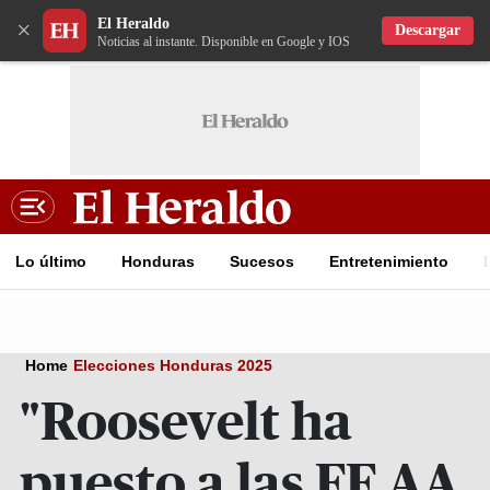
El Heraldo
×
Descargar
Noticias al instante. Disponible en Google y IOS
Lo último
Honduras
Sucesos
Entretenimiento
Home
Elecciones Honduras 2025
"Roosevelt ha
puesto a las FF AA