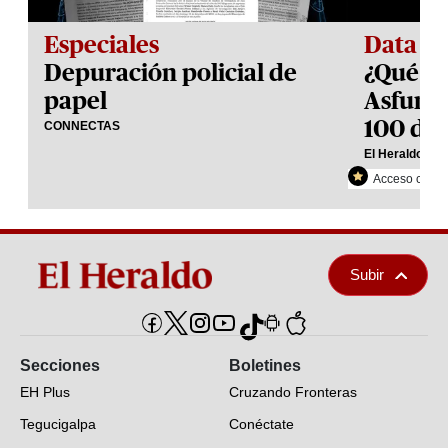
Especiales
Data
Depuración policial de
¿Qué h
papel
Asfura 
100 día
CONNECTAS
El Heraldo Plu
Acceso con re
Subir
Secciones
Boletines
EH Plus
Cruzando Fronteras
Tegucigalpa
Conéctate