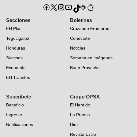
Secciones
Boletines
EH Plus
Cruzando Fronteras
Tegucigalpa
Conéctate
Honduras
Noticias
Sucesos
Semana en imágenes
Economía
Buen Provecho
EH Trámites
Opinión
Suscríbete
Grupo OPSA
EH Verifica
Beneficio
El Heraldo
Fotogalerías
Ingresar
La Prensa
Deportes
Notificaciones
Diez
Videos
Revista Estilo
Hondureños en el mundo