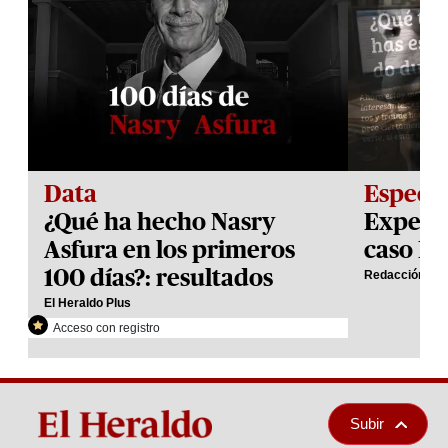
Data
Especia
¿Qué ha hecho Nasry
Expedie
Asfura en los primeros
caso H
100 días?: resultados
Redacción El 
El Heraldo Plus
Acceso con registro
Subir