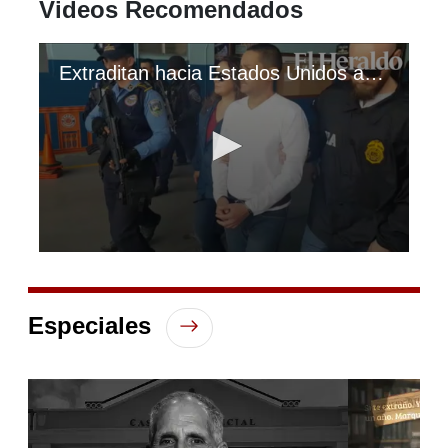
Videos Recomendados
Extraditan hacia Estados Unidos a socio de los Valle Valle
0
seconds
of
1
Especiales
minute,
54
seconds