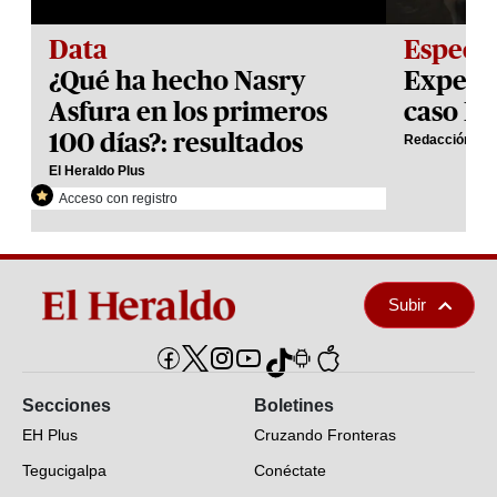
Data
Especia
¿Qué ha hecho Nasry
Expedie
Asfura en los primeros
caso H
100 días?: resultados
Redacción El 
El Heraldo Plus
Acceso con registro
Subir
Secciones
Boletines
EH Plus
Cruzando Fronteras
Tegucigalpa
Conéctate