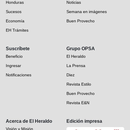
Honduras
Noticias
Sucesos
Semana en imágenes
Economía
Buen Provecho
EH Trámites
Opinión
Suscríbete
Grupo OPSA
EH Verifica
Beneficio
El Heraldo
Fotogalerías
Ingresar
La Prensa
Deportes
Notificaciones
Diez
Videos
Revista Estilo
Hondureños en el mundo
Buen Provecho
Revista E&N
Suscripción
Acerca de El Heraldo
Edición impresa
Visión y Misión