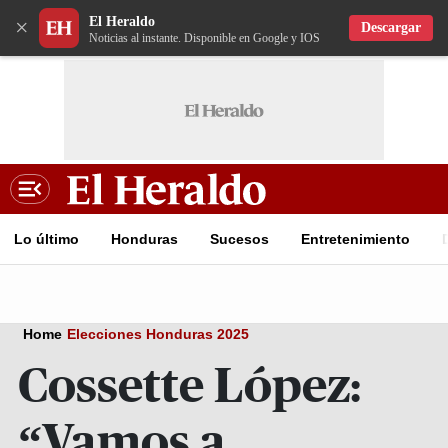
El Heraldo
×
Descargar
Noticias al instante. Disponible en Google y IOS
Lo último
Honduras
Sucesos
Entretenimiento
Home
Elecciones Honduras 2025
Cossette López:
“Vamos a