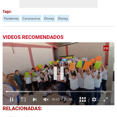
Tags:
Pandemia
Coronavirus
Disney
Disney
VIDEOS RECOMENDADOS
0
RELACIONADAS:
of
1