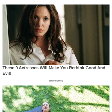
These 9 Actresses Will Make You Rethink Good And
Evil!
Brainberries