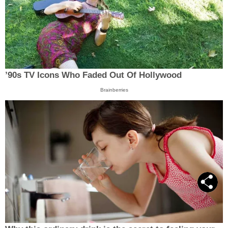
’90s TV Icons Who Faded Out Of Hollywood
Brainberries