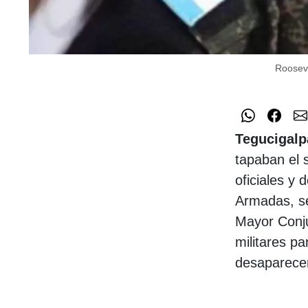
Rooseve
Tegucigalp
tapaban el 
oficiales y 
Armadas, se
Mayor Conju
militares p
desaparece