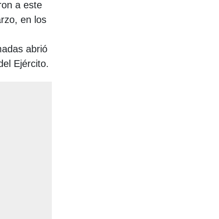
ron a este
rzo, en los
madas abrió
el Ejército.