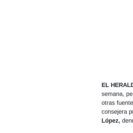
EL HERA
semana, pero
otras fuente
consejera p
López,
den