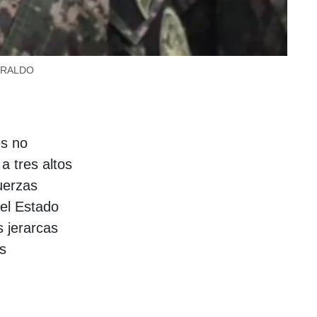
HERALDO
es no
a tres altos
uerzas
el Estado
s jerarcas
os