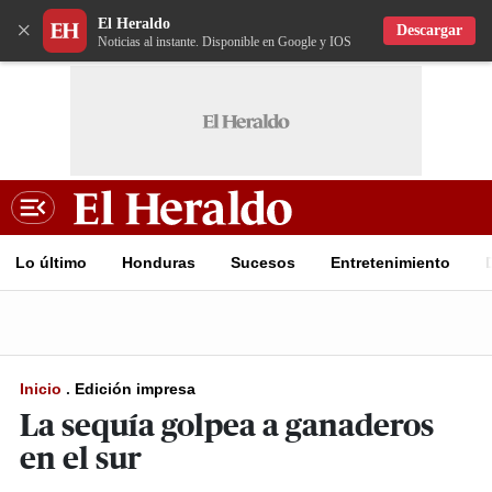
El Heraldo
×
Descargar
Noticias al instante. Disponible en Google y IOS
Lo último
Honduras
Sucesos
Entretenimiento
Inicio
.
Edición impresa
La sequía golpea a ganaderos
en el sur