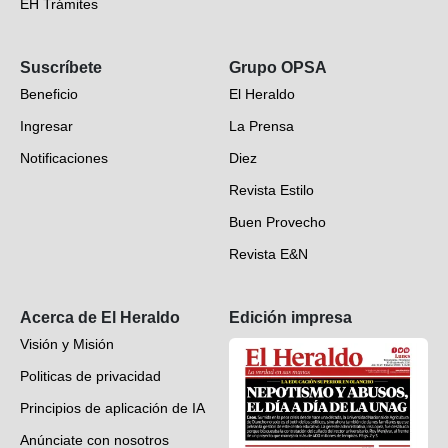
EH Trámites
Opinión
Suscríbete
Grupo OPSA
EH Verifica
Beneficio
El Heraldo
Fotogalerías
Ingresar
La Prensa
Deportes
Notificaciones
Diez
Videos
Revista Estilo
Hondureños en el mundo
Buen Provecho
Revista E&N
Suscripción
Acerca de El Heraldo
Edición impresa
Visión y Misión
Politicas de privacidad
Principios de aplicación de IA
Anúnciate con nosotros