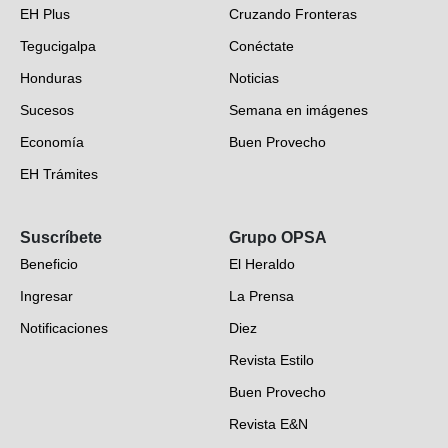
EH Plus
Cruzando Fronteras
Tegucigalpa
Conéctate
Honduras
Noticias
Sucesos
Semana en imágenes
Economía
Buen Provecho
EH Trámites
Opinión
Suscríbete
Grupo OPSA
EH Verifica
Beneficio
El Heraldo
Fotogalerías
Ingresar
La Prensa
Deportes
Notificaciones
Diez
Videos
Revista Estilo
Hondureños en el mundo
Buen Provecho
Revista E&N