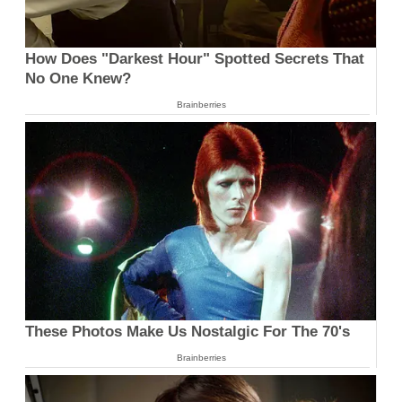
How Does "Darkest Hour" Spotted Secrets That
No One Knew?
Brainberries
These Photos Make Us Nostalgic For The 70's
Brainberries