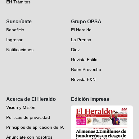
EH Trámites
Opinión
Suscríbete
Grupo OPSA
EH Verifica
Beneficio
El Heraldo
Fotogalerías
Ingresar
La Prensa
Deportes
Notificaciones
Diez
Videos
Revista Estilo
Hondureños en el mundo
Buen Provecho
Revista E&N
Suscripción
Acerca de El Heraldo
Edición impresa
Visión y Misión
Politicas de privacidad
Principios de aplicación de IA
Anúnciate con nosotros