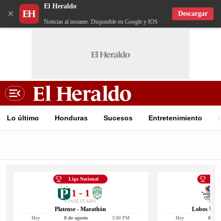
El Heraldo
×
Descargar
Noticias al instante. Disponible en Google y IOS
Lo último
Honduras
Sucesos
Entretenimiento
Liga Nacional
Lig
1 - 1
1
FINALIZADO
FIN
Platense - Marathón
Lobos UPN
Hoy
8 de agosto
3:00 PM
Hoy
8 de a