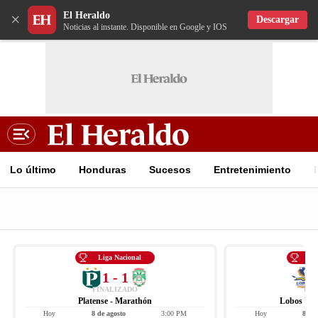
El Heraldo
×
Descargar
Noticias al instante. Disponible en Google y IOS
Lo último
Honduras
Sucesos
Entretenimiento
Liga Nacional
Li
1 - 1
FINALIZADO
FIN
Platense - Marathón
Lobos UPN
Hoy
8 de agosto
3:00 PM
Hoy
8 de 