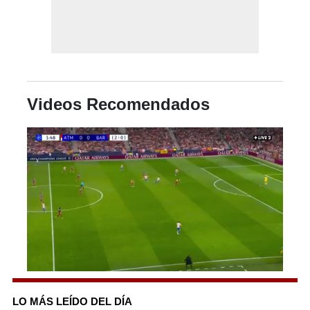
Videos Recomendados
0
of
32
LO MÁS LEÍDO DEL DÍA
seconds