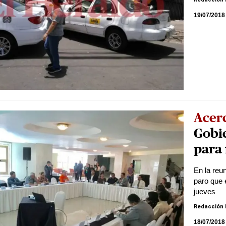
19/07/2018
Acer
Gobie
para 
En la reun
paro que 
jueves
Redacción 
18/07/2018