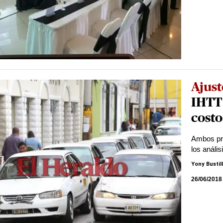
Ajust
IHTT 
costo
Ambos pre
los análi
Yony Bustil
26/06/2018