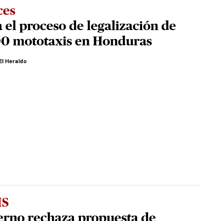
ces
a el proceso de legalización de
00 mototaxis en Honduras
El Heraldo
IS
erno rechaza propuesta de