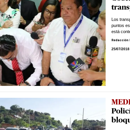
trans
Los trans
puntos es
está cont
Redacción 
25/07/2018
MED
Polic
bloq