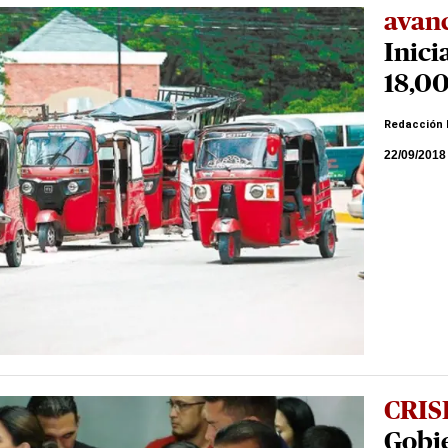
avan
Inici
18,0
Redacción 
22/09/2018
CRIS
Gobi