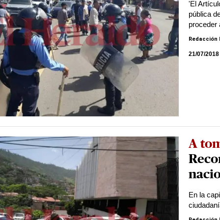
'El Artíc
pública d
proceder 
Redacción 
21/07/2018
A to
Reco
naci
En la capi
ciudadaní
Redacción 