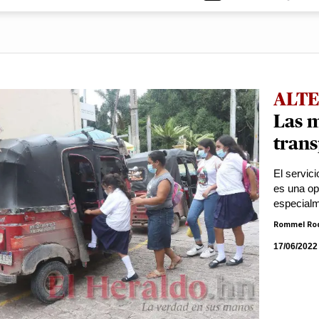
ALTE
Las m
trans
El servic
es una op
especialm
Rommel Ro
17/06/2022