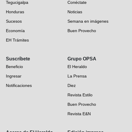
Tegucigalpa
Conéctate
Honduras
Noticias
Sucesos
Semana en imágenes
Economía
Buen Provecho
EH Trámites
Opinión
Suscríbete
Grupo OPSA
EH Verifica
Beneficio
El Heraldo
Fotogalerías
Ingresar
La Prensa
Deportes
Notificaciones
Diez
Videos
Revista Estilo
Hondureños en el mundo
Buen Provecho
Revista E&N
Suscripción