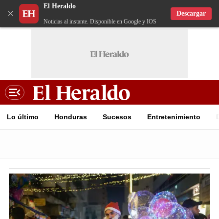
El Heraldo
×
Descargar
Noticias al instante. Disponible en Google y IOS
Lo último
Honduras
Sucesos
Entretenimiento