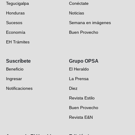
Tegucigalpa
Conéctate
Honduras
Noticias
Sucesos
Semana en imágenes
Economía
Buen Provecho
EH Trámites
Opinión
Suscríbete
Grupo OPSA
EH Verifica
Beneficio
El Heraldo
Fotogalerías
Ingresar
La Prensa
Deportes
Notificaciones
Diez
Videos
Revista Estilo
Hondureños en el mundo
Buen Provecho
Revista E&N
Suscripción