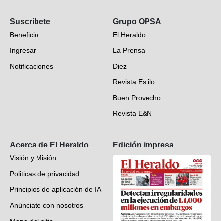
Opinión
Suscríbete
Grupo OPSA
EH Verifica
Beneficio
El Heraldo
Fotogalerías
Ingresar
La Prensa
Deportes
Notificaciones
Diez
Videos
Revista Estilo
Hondureños en el mundo
Buen Provecho
Revista E&N
Suscripción
Acerca de El Heraldo
Edición impresa
Visión y Misión
Politicas de privacidad
Principios de aplicación de IA
Anúnciate con nosotros