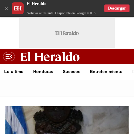
El Heraldo
×
Descargar
Noticias al instante. Disponible en Google y IOS
Lo último
Honduras
Sucesos
Entretenimiento