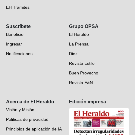
EH Trámites
Opinión
Suscríbete
Grupo OPSA
EH Verifica
Beneficio
El Heraldo
Fotogalerías
Ingresar
La Prensa
Deportes
Notificaciones
Diez
Videos
Revista Estilo
Hondureños en el mundo
Buen Provecho
Revista E&N
Suscripción
Acerca de El Heraldo
Edición impresa
Visión y Misión
Politicas de privacidad
Principios de aplicación de IA