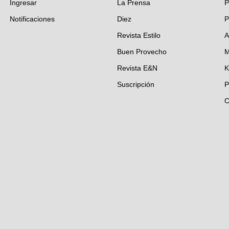
Ingresar
La Prensa
P
Notificaciones
Diez
P
Revista Estilo
A
Buen Provecho
M
Revista E&N
K
Suscripción
P
C