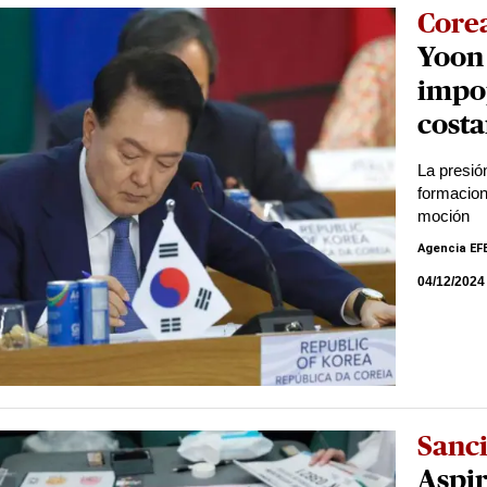
Corea
Yoon 
impop
costa
La presió
formacione
moción
Agencia EF
04/12/2024
Sanc
Aspir