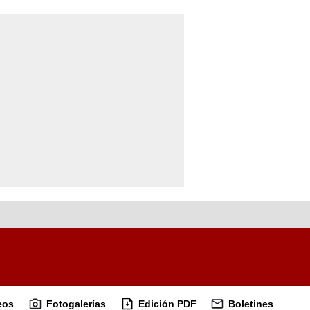
eos
Fotogalerías
Edición PDF
Boletines