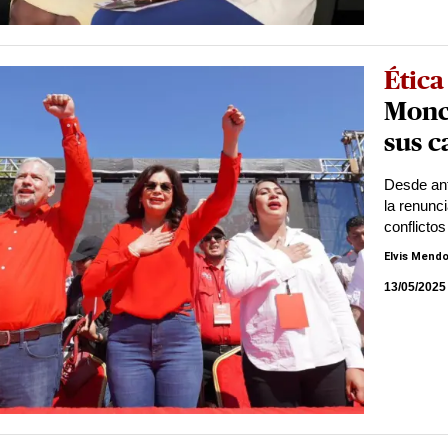
Ética
Monca
sus c
Desde ant
la renunc
conflictos
Elvis Mend
13/05/2025