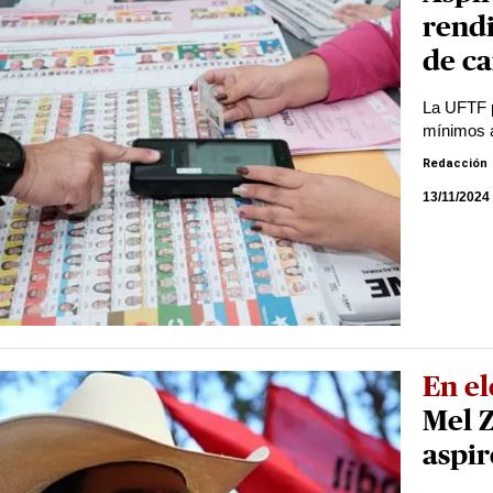
rendi
de c
La UFTF p
mínimos a
Redacción
13/11/2024
En el
Mel Z
aspir