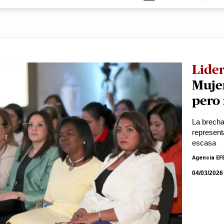
Lide
Muje
pero 
La brecha
represent
escasa
Agencia EF
04/03/2026