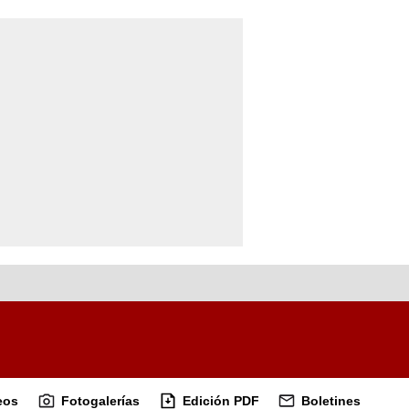
eos
Fotogalerías
Edición PDF
Boletines