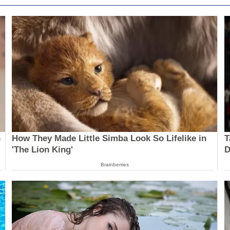
n
How They Made Little Simba Look So Lifelike in
T
'The Lion King'
D
Brainberries