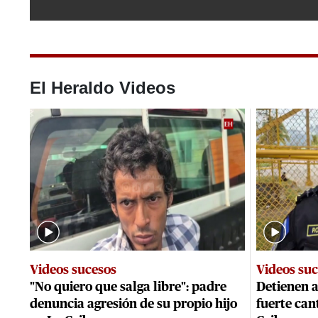
0
seconds
of
0
seconds
Volume
0%
El Heraldo Videos
Videos sucesos
Videos su
"No quiero que salga libre": padre
Detienen 
denuncia agresión de su propio hijo
fuerte can