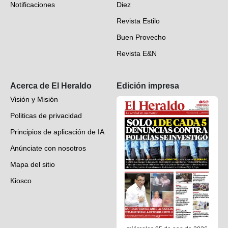
Notificaciones
Diez
Videos
Revista Estilo
Hondureños en el mundo
Buen Provecho
Revista E&N
Suscripción
Acerca de El Heraldo
Edición impresa
Visión y Misión
Politicas de privacidad
Principios de aplicación de IA
Anúnciate con nosotros
Mapa del sitio
Kiosco
Preguntas frecuentes
Contáctenos