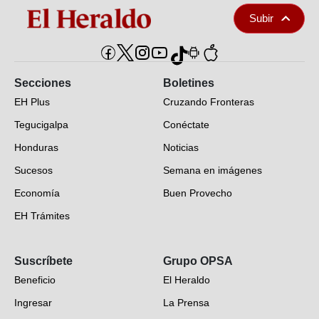
Subir
Secciones
Boletines
EH Plus
Cruzando Fronteras
Tegucigalpa
Conéctate
Honduras
Noticias
Sucesos
Semana en imágenes
Economía
Buen Provecho
EH Trámites
Opinión
Suscríbete
Grupo OPSA
EH Verifica
Beneficio
El Heraldo
Fotogalerías
Ingresar
La Prensa
Deportes