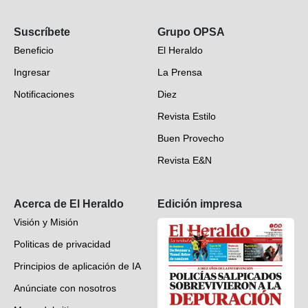
Opinión
Suscríbete
Grupo OPSA
EH Verifica
Beneficio
El Heraldo
Fotogalerías
Ingresar
La Prensa
Deportes
Notificaciones
Diez
Videos
Revista Estilo
Hondureños en el mundo
Buen Provecho
Revista E&N
Suscripción
Acerca de El Heraldo
Edición impresa
Visión y Misión
Politicas de privacidad
Principios de aplicación de IA
Anúnciate con nosotros