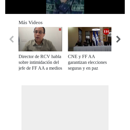
0
seconds
Más Videos
of
0
seconds
Director de RCV habla
CNE y FF AA
FF.AA 
sobre intimidación del
garantizan elecciones
de segu
jefe de FF AA a medios
seguras y en paz
capital
de comunicación
cement