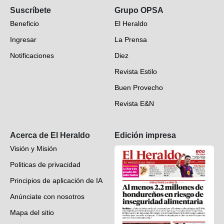
Suscríbete
Grupo OPSA
EH Verifica
Beneficio
El Heraldo
Fotogalerías
Ingresar
La Prensa
Deportes
Notificaciones
Diez
Videos
Revista Estilo
Hondureños en el mundo
Buen Provecho
Revista E&N
Suscripción
Acerca de El Heraldo
Edición impresa
Visión y Misión
Politicas de privacidad
Principios de aplicación de IA
Anúnciate con nosotros
Mapa del sitio