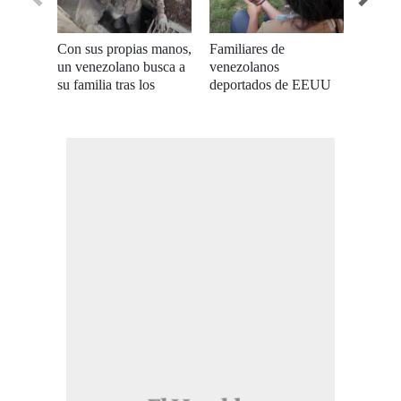
Con sus propias manos,
Familiares de
A un m
un venezolano busca a
venezolanos
terrem
su familia tras los
deportados de EEUU
enfrent
terremotos
buscan a sus parientes
pérdid
tras el terremoto