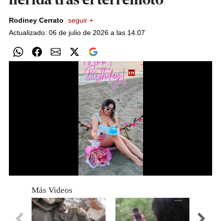
herida tras el terremoto
Rodiney Cerrato
seguir +
Actualizado: 06 de julio de 2026 a las 14:07
0
seconds
Más Videos
of
0
seconds