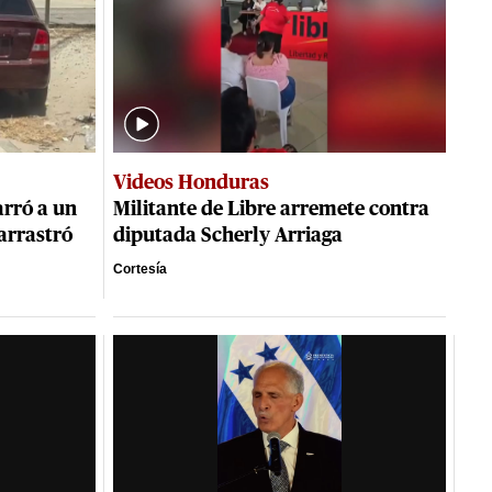
Videos Honduras
rró a un
Militante de Libre arremete contra
arrastró
diputada Scherly Arriaga
Cortesía