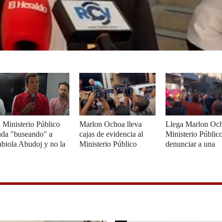
 Ministerio Público
Marlon Ochoa lleva
Llega Marlon Och
nda "buseando" a
cajas de evidencia al
Ministerio Públic
biola Abudoj y no la
Ministerio Público
denunciar a una
ncuentran asegura
consejera
lvador Nasralla