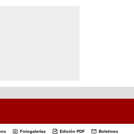
eos
Fotogalerías
Edición PDF
Boletines