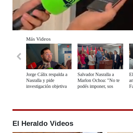
0
seconds
Más Videos
of
3
minutes,
42
seconds
Volume
0%
Jorge Cálix respalda a
Salvador Nasralla a
El
Nasralla y pide
Marlon Ochoa: "No te
a
investigación objetiva
podés imponer, sos
Fa
del Ministerio Público
minoría"
e
Sa
El Heraldo Videos