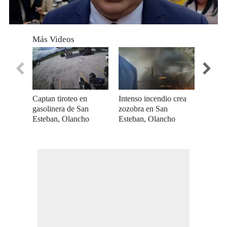
0
seconds
Más Videos
of
0
seconds
Captan tiroteo en
Intenso incendio crea
Narcotr
gasolinera de San
zozobra en San
violen
Esteban, Olancho
Esteban, Olancho
munici