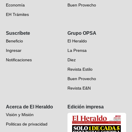
Economía
Buen Provecho
EH Trámites
Opinión
Suscríbete
Grupo OPSA
EH Verifica
Beneficio
El Heraldo
Fotogalerías
Ingresar
La Prensa
Deportes
Notificaciones
Diez
Videos
Revista Estilo
Hondureños en el mundo
Buen Provecho
Revista E&N
Suscripción
Acerca de El Heraldo
Edición impresa
Visión y Misión
Politicas de privacidad