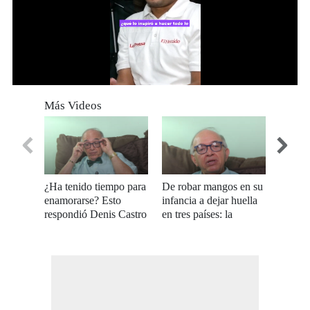
0
seconds
Más Videos
of
1
minute,
58
seconds
¿Ha tenido tiempo para
De robar mangos en su
Denis 
enamorarse? Esto
infancia a dejar huella
habla s
respondió Denis Castro
en tres países: la
judicia
Bobadilla
historia de Denis
Danlí 
Castro Bobadilla
violac