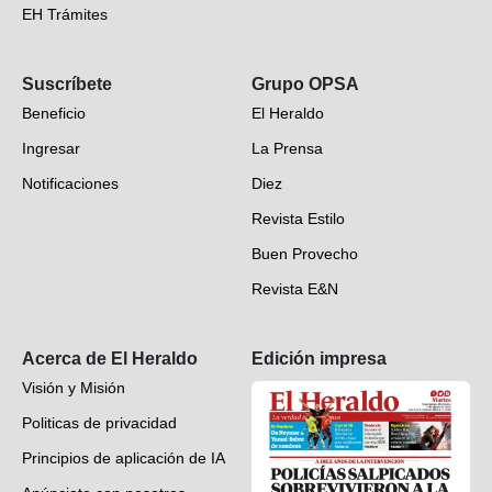
EH Trámites
Opinión
Suscríbete
Grupo OPSA
EH Verifica
Beneficio
El Heraldo
Fotogalerías
Ingresar
La Prensa
Deportes
Notificaciones
Diez
Videos
Revista Estilo
Hondureños en el mundo
Buen Provecho
Revista E&N
Suscripción
Acerca de El Heraldo
Edición impresa
Visión y Misión
Politicas de privacidad
Principios de aplicación de IA