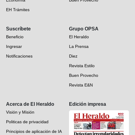
EH Trámites
Opinión
Suscríbete
Grupo OPSA
EH Verifica
Beneficio
El Heraldo
Fotogalerías
Ingresar
La Prensa
Deportes
Notificaciones
Diez
Videos
Revista Estilo
Hondureños en el mundo
Buen Provecho
Revista E&N
Suscripción
Acerca de El Heraldo
Edición impresa
Visión y Misión
Politicas de privacidad
Principios de aplicación de IA