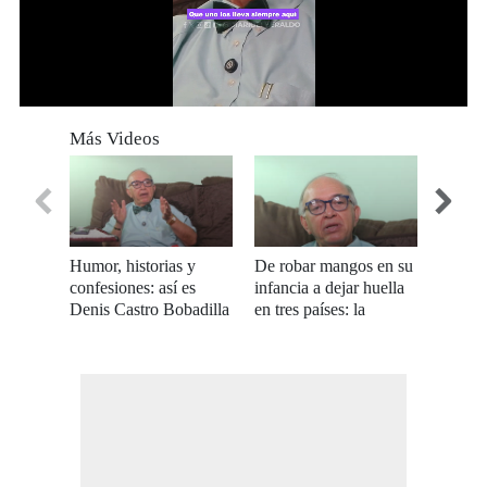
0
of
Más Videos
1
minute,
34
seconds
Humor, historias y
De robar mangos en su
¿Cuál 
confesiones: así es
infancia a dejar huella
Denis 
Denis Castro Bobadilla
en tres países: la
aún re
fuera del rigor forense
historia de Denis
impact
Castro Bobadilla