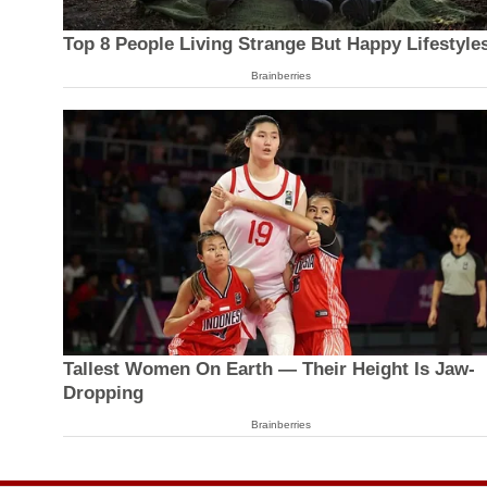
Top 8 People Living Strange But Happy Lifestyle
Brainberries
Tallest Women On Earth — Their Height Is Jaw-
Dropping
Brainberries