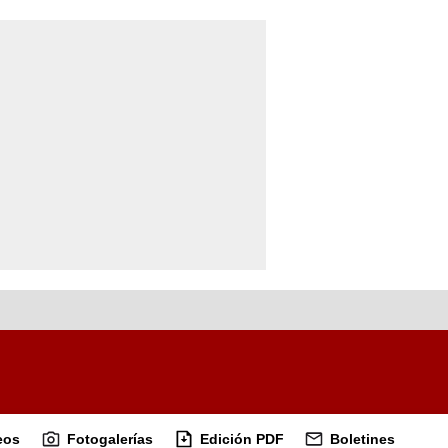
eos
Fotogalerías
Edición PDF
Boletines