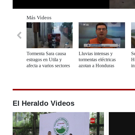
0
of
Más Videos
25
seconds
Volume
0%
Tormenta Sara causa
Lluvias intensas y
Se
estragos en Utila y
tormentas eléctricas
H
afecta a varios sectores
azotan a Honduras
in
de Honduras con
intensas lluvias
El Heraldo Videos