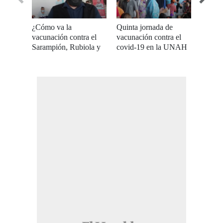
¿Cómo va la
Quinta jornada de
Inicia 
vacunación contra el
vacunación contra el
vacuna
Sarampión, Rubiola y
covid-19 en la UNAH
conduc
Poliomielitis en la
transpo
capital?