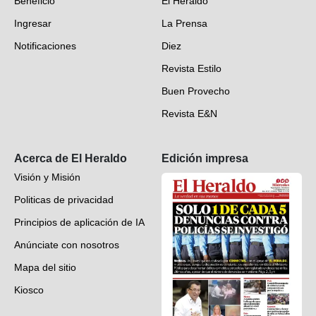
Beneficio
El Heraldo
Fotogalerías
Ingresar
La Prensa
Deportes
Notificaciones
Diez
Videos
Revista Estilo
Hondureños en el mundo
Buen Provecho
Revista E&N
Suscripción
Acerca de El Heraldo
Edición impresa
Visión y Misión
Politicas de privacidad
Principios de aplicación de IA
Anúnciate con nosotros
Mapa del sitio
Kiosco
Preguntas frecuentes