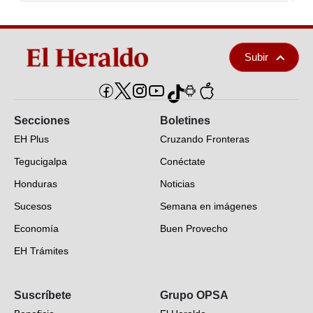
Subir
Secciones
Boletines
EH Plus
Cruzando Fronteras
Tegucigalpa
Conéctate
Honduras
Noticias
Sucesos
Semana en imágenes
Economía
Buen Provecho
EH Trámites
Opinión
Suscríbete
Grupo OPSA
EH Verifica