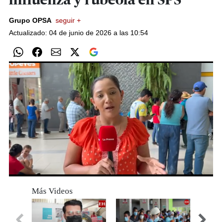
influenza y rubéola en SPS
Grupo OPSA
seguir +
Actualizado: 04 de junio de 2026 a las 10:54
0
seconds
Más Videos
of
0
seconds