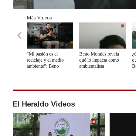
0
seconds
Más Videos
of
0
seconds
Volume
0%
“Mi pasión es el
Beno Morales revela
¿C
reciclaje y el medio
qué lo impacta como
qu
ambiente”: Beno
ambientalista
B
Morales en Tictac
El Heraldo Videos