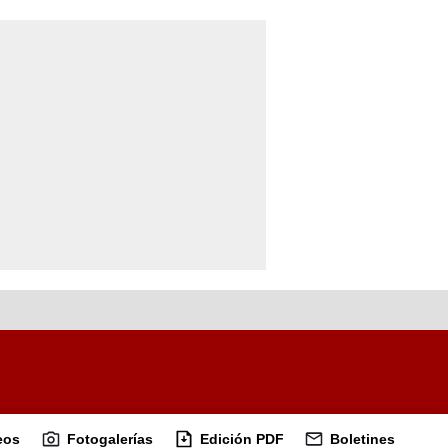
eos
Fotogalerías
Edición PDF
Boletines