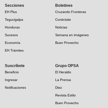
Secciones
Boletines
EH Plus
Cruzando Fronteras
Tegucigalpa
Conéctate
Honduras
Noticias
Sucesos
Semana en imágenes
Economía
Buen Provecho
EH Trámites
Opinión
Suscríbete
Grupo OPSA
EH Verifica
Beneficio
El Heraldo
Fotogalerías
Ingresar
La Prensa
Deportes
Notificaciones
Diez
Videos
Revista Estilo
Hondureños en el mundo
Buen Provecho