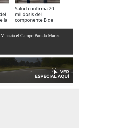
Salud confirma 20
Hondura
del
mil dosis del
e la
componente B de
V
Sputnik V a
Honduras
ik V hacia el Campo Parada Marte.