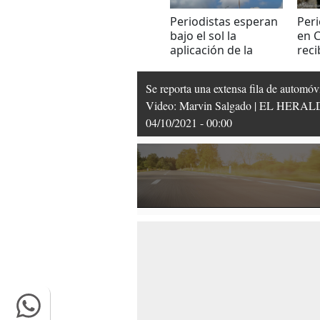
Periodistas esperan
Peri
bajo el sol la
en C
aplicación de la
reci
segunda dosis de
dosi
Sputnik V
Se reporta una extensa fila de automóv
Video: Marvin Salgado | EL HERA
04/10/2021 - 00:00