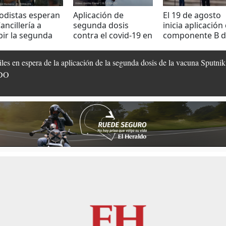
odistas esperan
Aplicación de
El 19 de agosto
ancillería a
segunda dosis
inicia aplicación 
bir la segunda
contra el covid-19 en
componente B d
s de Sputnik V
Campo Parada
vacuna Sputnik 
Marte
iles en espera de la aplicación de la segunda dosis de la vacuna Sputn
LDO