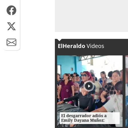
ElHeraldo
Videos
El desgarrador adiós a
Emily Dayana Muñoz:
familiares no encuentran