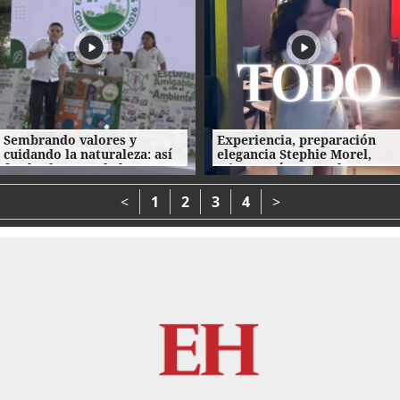
Sembrando valores y
Experiencia, preparación
cuidando la naturaleza: así
elegancia Stephie Morel,
fue la clausura de las
Miss Cortés va por la corona
Escuelas Amigables con el
de Miss Honduras 2026
Ambiente
<
1
2
3
4
>