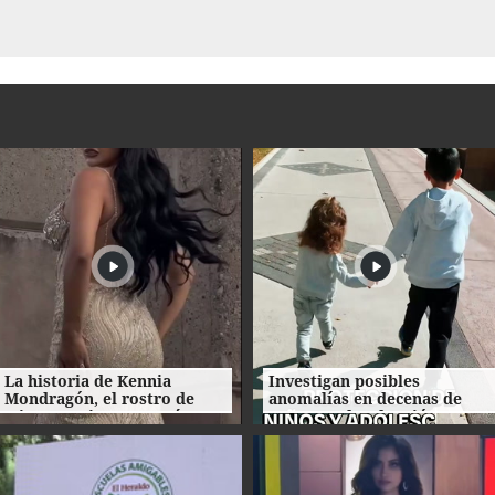
La historia de Kennia
Investigan posibles
Mondragón, el rostro de
anomalías en decenas de
Miss Francisco Morazán que
procesos de adopción en
busca la corona nacional
Honduras