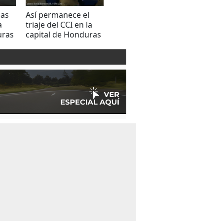
ias
Así permanece el
VIDEO: Triajes de la
Activ
a
triaje del CCI en la
capital se
asist
uras
capital de Honduras
encuentran vacíos
el tri
este domingo
Maya