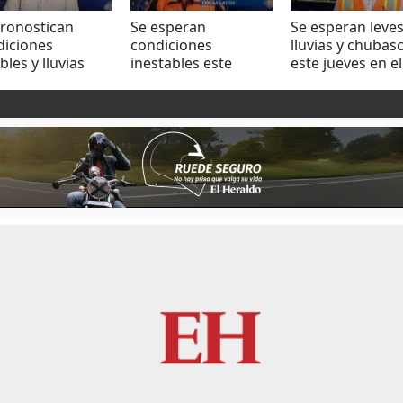
pronostican
Se esperan
Se esperan leve
diciones
condiciones
lluvias y chubas
bles y lluvias
inestables este
este jueves en el
les en el
domingo en el
territorio nacion
itorio nacional
territorio nacional