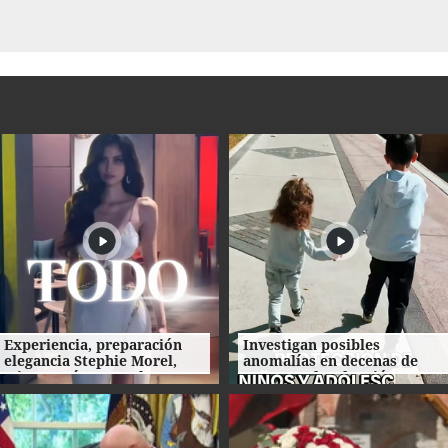
Experiencia, preparación
Investigan posibles
elegancia Stephie Morel,
anomalías en decenas de
Miss Cortés va por la corona
procesos de adopción en
de Miss Honduras 2026
Honduras