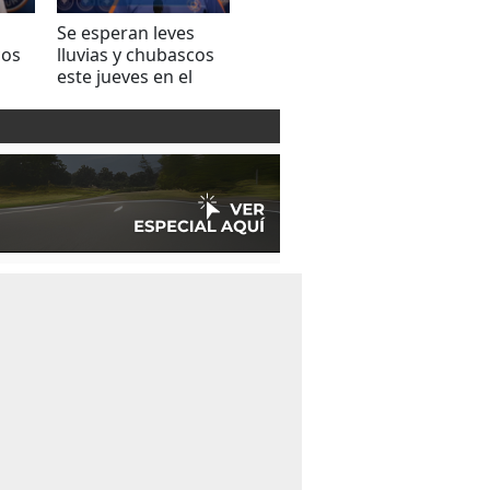
s
Se esperan leves
Condiciones
Se e
cos
lluvias y chubascos
estables informa
condi
este jueves en el
Copeco en el
este 
al
territorio nacional
territorio
terri
hondureño