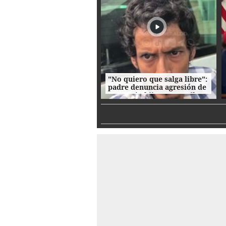
"No quiero que salga libre":
padre denuncia agresión de
su propio hijo en La Ceiba