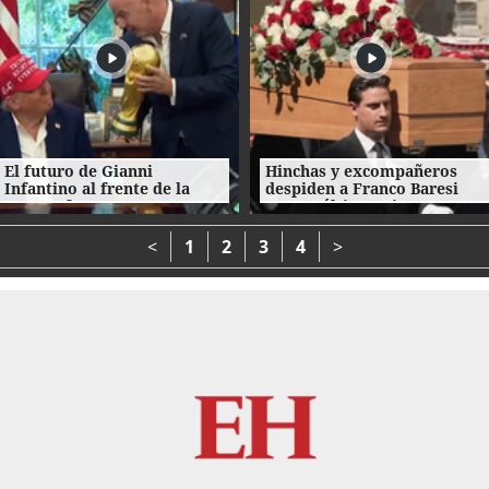
El futuro de Gianni
Hinchas y excompañeros
Infantino al frente de la
despiden a Franco Baresi
FIFA enfrenta
con un último 'Ciao
cuestionamientos
capitano'
<
1
2
3
4
>