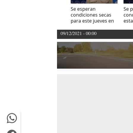
Se esperan
Se 
condiciones secas
con
para este jueves en
esta
el territorio nacional
débi
terr
09/12/2021 - 00:00