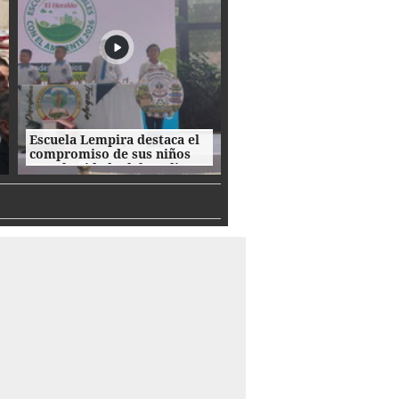
Escuela Lempira destaca el
compromiso de sus niños
con el cuidado del medio
ambiente