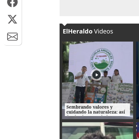
ElHeraldo
Videos
Sembrando valores y
cuidando la naturaleza: así
fue la clausura de las
Escuelas Amigables con el
Ambiente