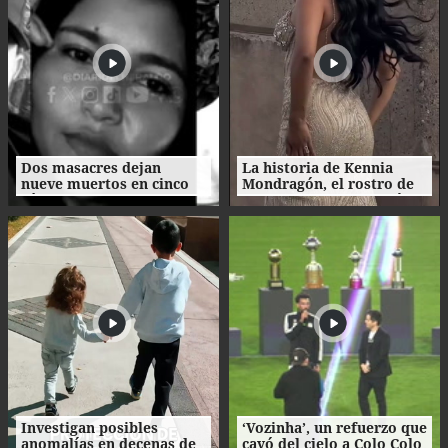
Dos masacres dejan
La historia de Kennia
nueve muertos en cinco
Mondragón, el rostro de
días en el norte de
Miss Francisco Morazán
Honduras
que busca la corona
nacional
Investigan posibles
‘Vozinha’, un refuerzo que
anomalías en decenas de
cayó del cielo a Colo Colo