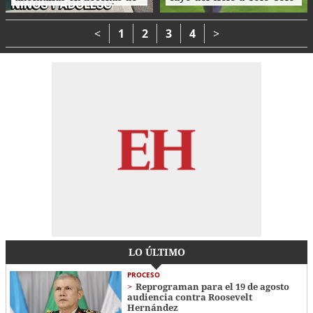
procesos de adopción en
como su camiseta en la
Honduras
bienvenida
<
1
2
3
4
>
LO ÚLTIMO
PROCESO
Reprograman para el 19 de agosto
audiencia contra Roosevelt
Hernández