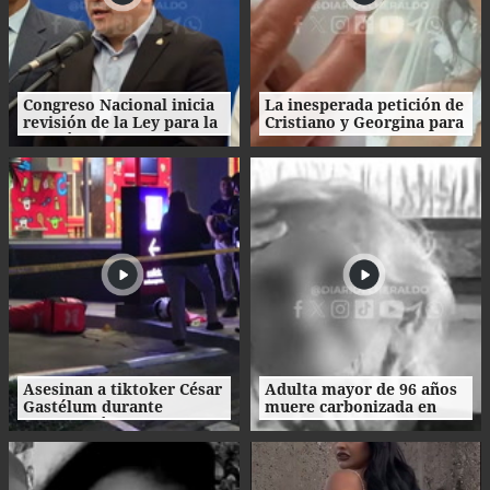
Congreso Nacional inicia
La inesperada petición de
revisión de la Ley para la
Cristiano y Georgina para
Gestión Integral de
su boda
Residuos en Honduras
Asesinan a tiktoker César
Adulta mayor de 96 años
Gastélum durante
muere carbonizada en
transmisión en vivo en
incendio en San Manuel,
México
Cortés