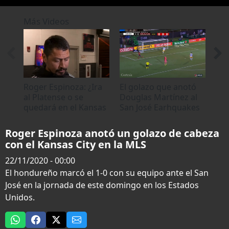
0
seconds
Más Videos
of
33
seconds
Roger Espinoza: ¿Ira
El golazo que anotó
Ho
al Platense o se
Douglas Martínez al
Mar
quedará en el Kansas
San José Earhquakes
gol
City?
de 
Roger Espinoza anotó un golazo de cabeza
con el Kansas City en la MLS
22/11/2020 - 00:00
El hondureño marcó el 1-0 con su equipo ante el San
José en la jornada de este domingo en los Estados
Unidos.