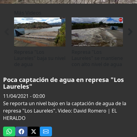
0
seconds
Más Videos
of
0
seconds
Represa "Los
Represa "Los
Baj
Laureles" baja su nivel
Laureles" se mantiene
rep
de agua
con alto nivel de agua
pre
cap
Poca captación de agua en represa "Los
Laureles"
11/04/2021 - 00:00
Se reporta un nivel bajo en la captación de agua de la
represa "Los Laureles". Video: David Romero | EL
HERALDO