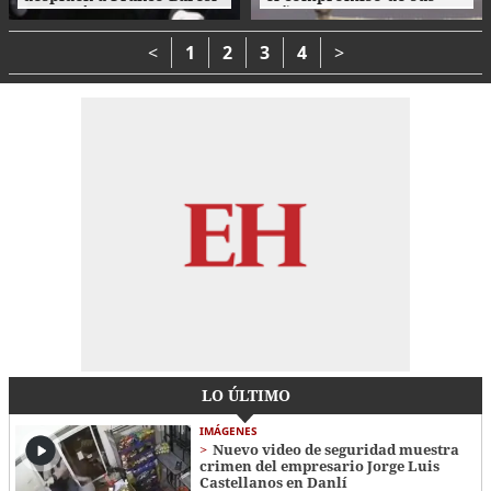
con un último 'Ciao
niños con el cuidado del
capitano'
medio ambiente
<
1
2
3
4
>
LO ÚLTIMO
IMÁGENES
Nuevo video de seguridad muestra
crimen del empresario Jorge Luis
Castellanos en Danlí