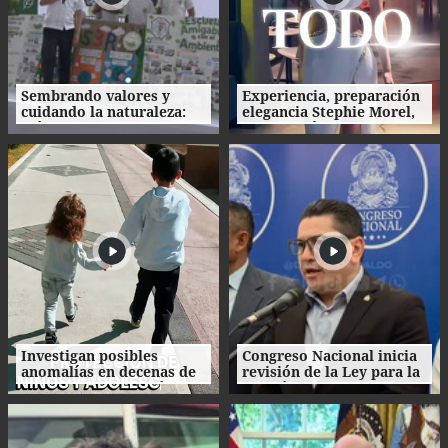
Sembrando valores y
Experiencia, preparación
cuidando la naturaleza:
elegancia Stephie Morel,
así fue la clausura de las
Miss Cortés va por la
Escuelas Amigables con el
corona de Miss Honduras
Ambiente
2026
Investigan posibles
Congreso Nacional inicia
anomalías en decenas de
revisión de la Ley para la
procesos de adopción en
Gestión Integral de
Honduras
Residuos en Honduras