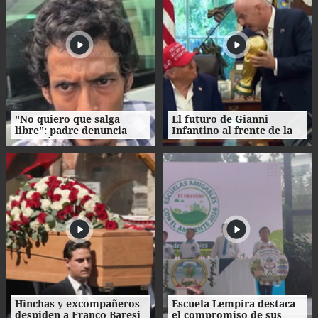
"No quiero que salga
El futuro de Gianni
libre": padre denuncia
Infantino al frente de la
agresión de su propio
FIFA enfrenta
hijo en La Ceiba
cuestionamientos
Hinchas y excompañeros
Escuela Lempira destaca
despiden a Franco Baresi
el compromiso de sus