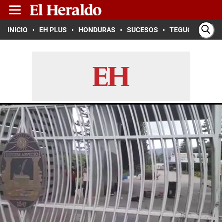
INICIO
EH PLUS
HONDURAS
SUCESOS
TEGUCIGALPA