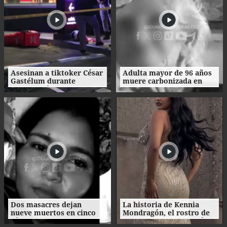
Asesinan a tiktoker César
Adulta mayor de 96 años
Gastélum durante
muere carbonizada en
transmisión en vivo en
incendio en San Manuel,
México
Cortés
Dos masacres dejan
La historia de Kennia
nueve muertos en cinco
Mondragón, el rostro de
días en el norte de
Miss Francisco Morazán