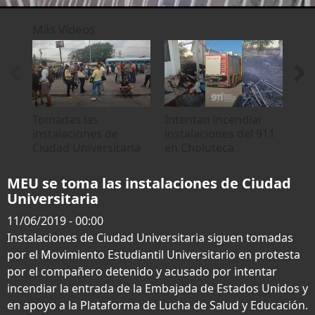
0
seconds
Más Videos
of
0
seconds
Tomadas las
Intentan incendiar
Co
instalaciones de
instalaciones del 911
las
Ciudad Universitaria
en Choluteca
SAN
no
ger
MEU se toma las instalaciones de Ciudad
Universitaria
11/06/2019 - 00:00
Instalaciones de Ciudad Universitaria siguen tomadas
por el Movimiento Estudiantil Universitario en protesta
por el compañero detenido y acusado por intentar
incendiar la entrada de la Embajada de Estados Unidos y
en apoyo a la Plataforma de Lucha de Salud y Educación.