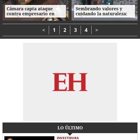
Cámara capta ataque
Sembrando valores y
contra empresario en
cuidando la naturaleza:
Danlí
así fue la clausura de las
Escuelas Amigables con el
Ambiente
<
1
2
3
4
>
LO ÚLTIMO
INVESTIDURA