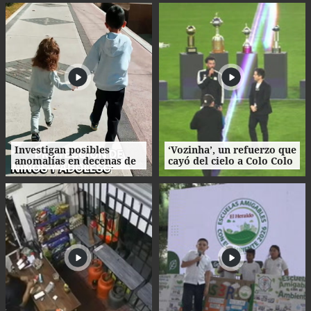
Honduras
que busca la corona
nacional
Investigan posibles
‘Vozinha’, un refuerzo que
anomalías en decenas de
cayó del cielo a Colo Colo
procesos de adopción en
como su camiseta en la
Honduras
bienvenida