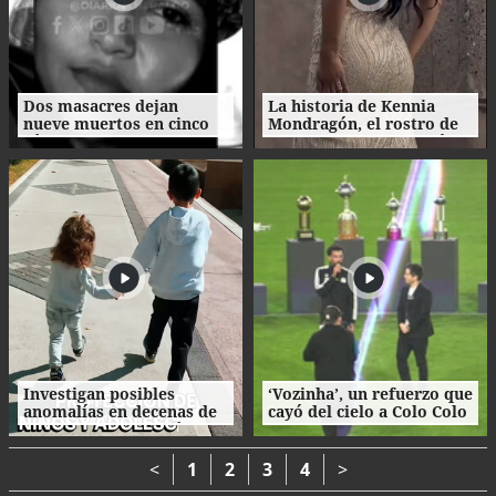
Dos masacres dejan
La historia de Kennia
nueve muertos en cinco
Mondragón, el rostro de
días en el norte de
Miss Francisco Morazán
Honduras
que busca la corona
nacional
Investigan posibles
‘Vozinha’, un refuerzo que
anomalías en decenas de
cayó del cielo a Colo Colo
procesos de adopción en
como su camiseta en la
Honduras
bienvenida
<
1
2
3
4
>