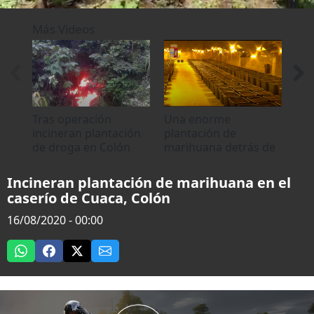
0
seconds
Más Videos
of
27
seconds
Tras operación
Una enorme
Hon
incineran plantación
plantación de
más
de droga en Colón
marihuana detrás de
de
una ducha
Incineran plantación de marihuana en el
caserío de Cuaca, Colón
16/08/2020 - 00:00