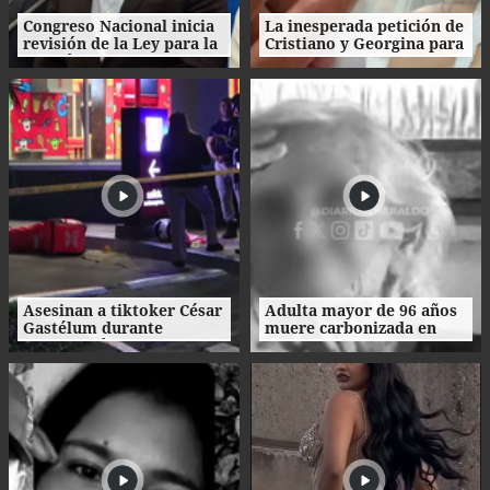
Congreso Nacional inicia
La inesperada petición de
revisión de la Ley para la
Cristiano y Georgina para
Gestión Integral de
su boda
Residuos en Honduras
Asesinan a tiktoker César
Adulta mayor de 96 años
Gastélum durante
muere carbonizada en
transmisión en vivo en
incendio en San Manuel,
México
Cortés